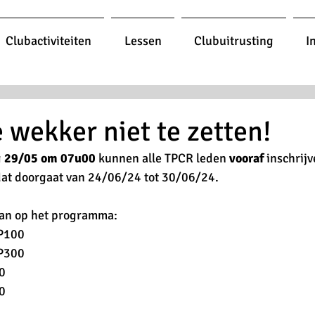
Clubactiviteiten
Lessen
Clubuitrusting
I
e wekker niet te zetten!
 
29/05 om 07u00
 kunnen alle TPCR leden 
vooraf 
inschrijv
dat doorgaat van 24/06/24 tot 30/06/24.
aan op het programma:
P100
P300
0
0