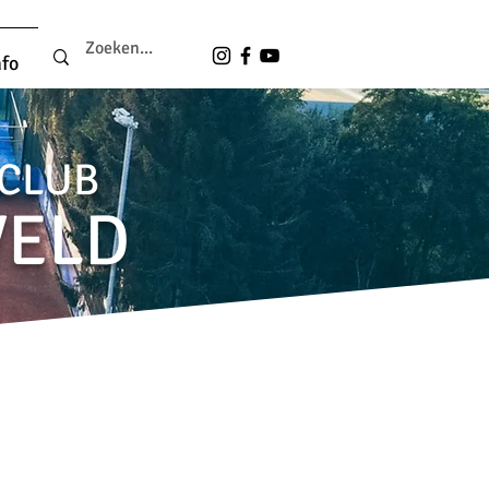
nfo
LCLUB
VELD