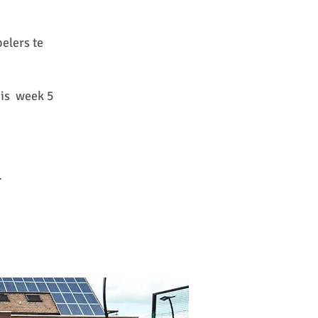
elers te
 is week 5
.