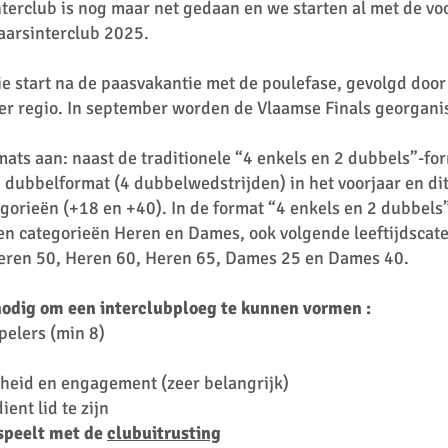
terclub is nog maar net gedaan en we starten al met de vo
aarsinterclub 2025.
e start na de paasvakantie met de poulefase, gevolgd door
er regio. In september worden de Vlaamse Finals georgani
rmats aan: naast de traditionele “4 enkels en 2 dubbels”-fo
n dubbelformat (4 dubbelwedstrijden) in het voorjaar en dit
egorieën (+18 en +40). In de format “4 enkels en 2 dubbels” 
en categorieën Heren en Dames, ook volgende leeftijdscat
eren 50, Heren 60, Heren 65, Dames 25 en Dames 40.
nodig om een interclubploeg te kunnen vormen :
pelers (min 8)
n
heid en engagement (zeer belangrijk)
ient lid te zijn
 speelt met de
clubuitrusting