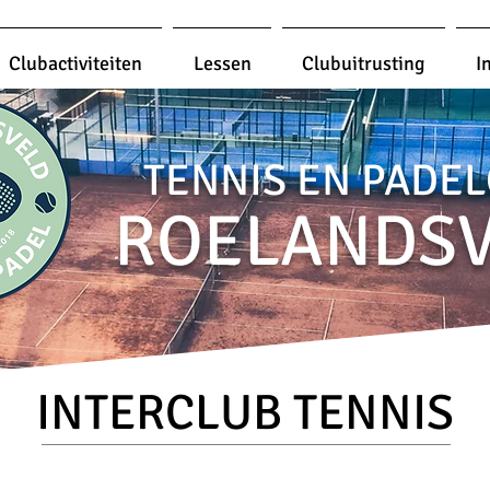
Clubactiviteiten
Lessen
Clubuitrusting
I
TENNIS EN PADE
ROELANDS
INTERCLUB TENNIS