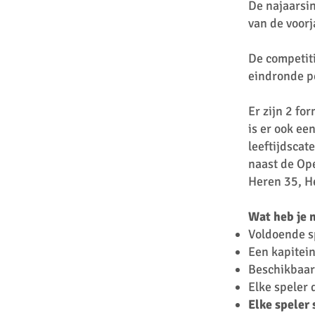
De najaarsin
van de voorj
De competiti
eindronde p
Er zijn 2 fo
is er ook ee
leeftijdscat
naast de Op
Heren 35, H
Wat heb je 
Voldoende s
Een kapitei
Beschikbaar
Elke speler d
Elke speler