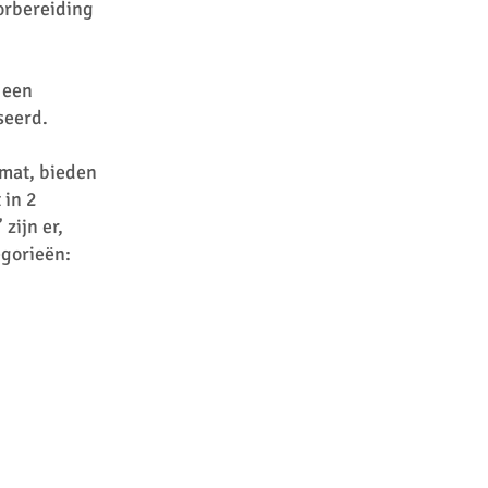
orbereiding
 een
seerd.
rmat, bieden
 in 2
zijn er,
egorieën: