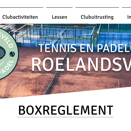
Clubactiviteiten
Lessen
Clubuitrusting
I
TENNIS EN PADE
ROELANDS
BOXREGLEMENT