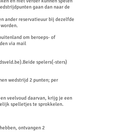
raken en niet verder kunnen spelen
wedstrijdpunten gaan dan naar de
en ander reservatieuur bij dezelfde
t worden.
 buitenland om beroeps- of
lden via mail
dsveld.be
).Beide spelers(-sters)
nen wedstrijd 2 punten; per
een veelvoud daarvan, krijg je een
lijk spelletjes te sprokkelen.
d hebben, ontvangen 2