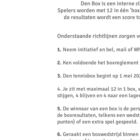
Den Box is een interne c
Spelers worden met 12 in één 'box'
de resultaten wordt een score to
Onderstaande richtlijnen zorgen 
1.
Neem initiatief en bel, mail of W
2.
Ken voldoende het boxreglement
3.
Den tennisbox begint op
1
mei 202
4. Je zit met maximaal 12 in 1 box, 
stijgen, 4 blijven en 4 naar een lag
5.
De winnaar van een box is de per
de boxresultaten, telkens een wedstri
punten) of een extra spel gespeeld.
6.
Geraakt een boxwedstrijd binnen 