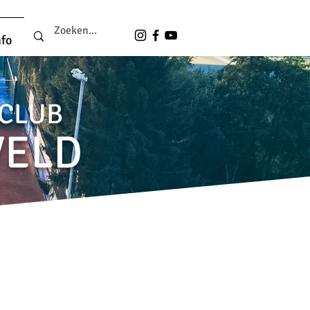
nfo
LCLUB
VELD