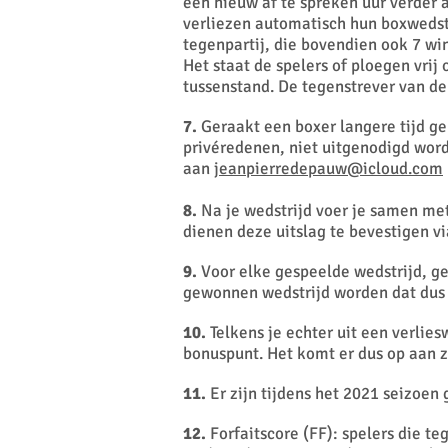
een nieuw af te spreken uur verder 
verliezen automatisch hun boxwedstr
tegenpartij, die bovendien ook 7 wi
Het staat de spelers of ploegen vrij
tussenstand. De tegenstrever van de
7.
Geraakt een boxer langere tijd ge
privéredenen, niet uitgenodigd worde
aan
jeanpierredepauw@icloud.com
8.
Na je wedstrijd voer je samen met 
dienen deze uitslag te bevestigen vi
9.
Voor elke gespeelde wedstrijd, ge
gewonnen wedstrijd worden dat dus 
10.
Telkens je echter uit een verlies
bonuspunt. Het komt er dus op aan z
11.
Er zijn tijdens het 2021 seizoen
12.
Forfaitscore (FF): spelers die t