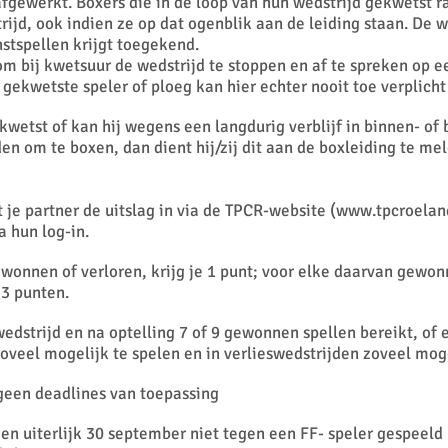
afgewerkt. Boxers die in de loop van hun wedstrijd gekwetst 
ijd, ook indien ze op dat ogenblik aan de leiding staan. De 
nstspellen krijgt toegekend.
 om bij kwetsuur de wedstrijd te stoppen en af te spreken op e
 gekwetste speler of ploeg kan hier echter nooit toe verplich
kwetst of kan hij wegens een langdurig verblijf in binnen- of
n om te boxen, dan dient hij/zij dit aan de boxleiding te me
je partner de uitslag in via de TPCR-website (
www.tpcroelan
a hun log-in.
wonnen of verloren, krijg je 1 punt; voor elke daarvan gewon
3 punten.
wedstrijd en na optelling 7 of 9 gewonnen spellen bereikt, of 
oveel mogelijk te spelen en in verlieswedstrijden zoveel moge
 geen deadlines van toepassing
egen uiterlijk 30 september niet tegen een FF- speler gespeel